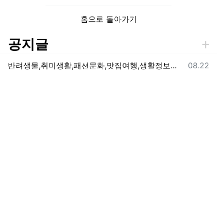
홈으로 돌아가기
공지글
등록일
반려생물,취미생활,패션문화,맛집여행,생활정보를 제공하는 지구의동행일기 입니다.
08.22