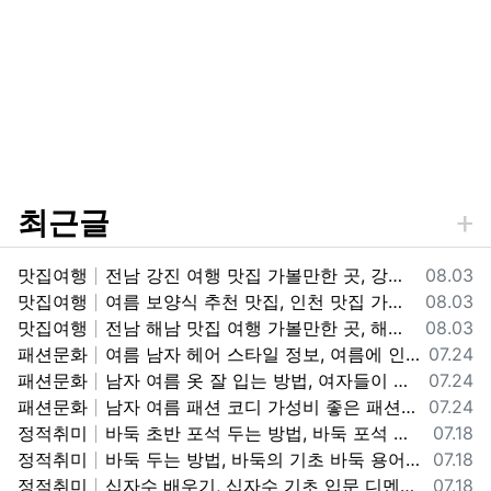
최근글
등록일
맛집여행
전남 강진 여행 맛집 가볼만한 곳, 강진 흑염소 맛집 갈만한 곳 추천 정보
08.03
등록일
맛집여행
여름 보양식 추천 맛집, 인천 맛집 가볼만한 곳, 인천 민어회 맛집 "화선횟집" 갈만한곳 추천 정보
08.03
등록일
맛집여행
전남 해남 맛집 여행 가볼만한 곳, 해남읍(소고기, 애호박찌개, 돈까스), 산이면-내장탕, 땅끝-횟집, 우수영-소고기, 두륜산-닭코스요리, 대흥사-보리쌈밥, 고구마빵 맛집 갈만한곳 정보
08.03
등록일
패션문화
여름 남자 헤어 스타일 정보, 여름에 인기 있는 남자 헤어 컬러, 스타일 정보
07.24
등록일
패션문화
남자 여름 옷 잘 입는 방법, 여자들이 좋아 하는 남자 여름 패션 코디 정보, 남자 여름 코디 패션 스타일 정보
07.24
등록일
패션문화
남자 여름 패션 코디 가성비 좋은 패션 브랜드, 코디 정보, 남자 여름옷 예쁘고 멋지게 입는 코디 및 브랜드 가격 정보
07.24
등록일
정적취미
바둑 초반 포석 두는 방법, 바둑 포석 정석 행마, 사활, 끝내기, 맥, 공격, 방어 기본 기초 정보, 바둑 잘 두는 기초 정보
07.18
등록일
정적취미
바둑 두는 방법, 바둑의 기초 바둑 용어 및 집 규칙 정보, 바둑 배우는 방법 정보
07.18
등록일
정적취미
십자수 배우기, 십자수 기초 입문 디멘션 도안보는 방법 정보
07.18