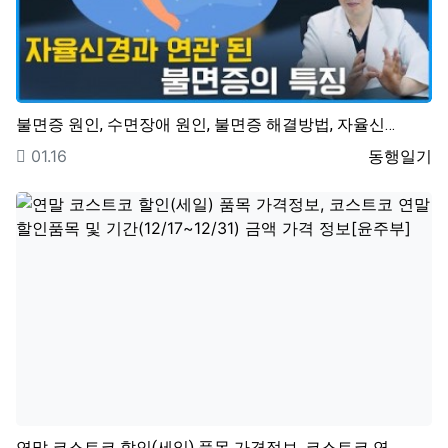
불면증 원인, 수면장애 원인, 불면증 해결방법, 자율신…
등록일
등록자
01.16
동행일기
연말 코스트코 할인(세일) 품목 가격정보, 코스트코 연…