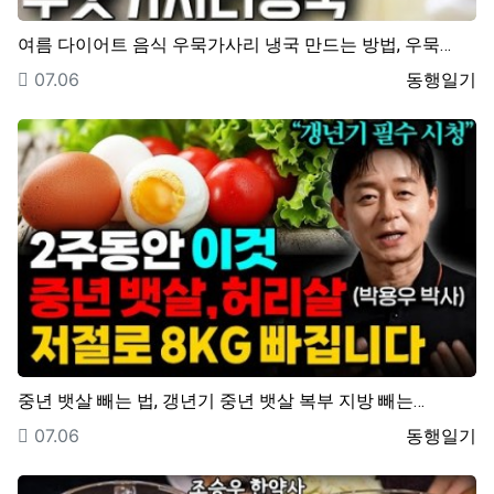
여름 다이어트 음식 우묵가사리 냉국 만드는 방법, 우묵…
등록일
등록자
07.06
동행일기
중년 뱃살 빼는 법, 갱년기 중년 뱃살 복부 지방 빼는…
등록일
등록자
07.06
동행일기