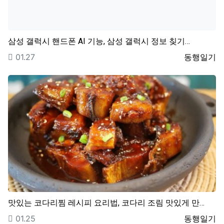
삼성 갤럭시 핸드폰 AI 기능, 삼성 갤럭시 정보 칮기…
등록일
등록자
01.27
동행일기
맛있는 코다리찜 레시피 요리법, 코다리 조림 맛있게 만…
등록일
등록자
01.25
동행일기