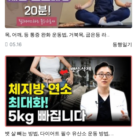
목, 어깨, 등 통증 완화 운동법, 거북목, 굽은등 라…
등록일
등록자
05.16
동행일기
뱃 살 빼는 방법, 다이어트 필수 유산소 운동 방법, …