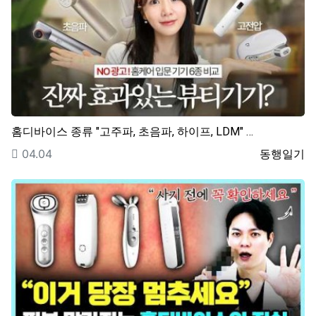
홈디바이스 종류 "고주파, 초음파, 하이프, LDM" …
등록일
등록자
04.04
동행일기