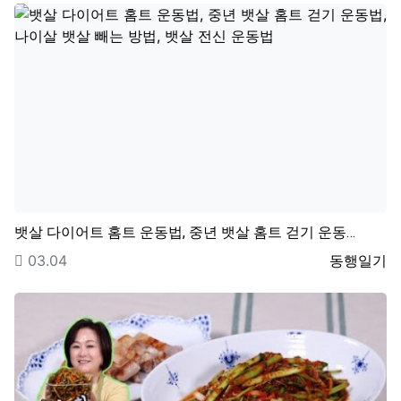
뱃살 다이어트 홈트 운동법, 중년 뱃살 홈트 걷기 운동…
등록일
등록자
03.04
동행일기