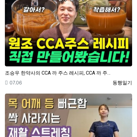
조승우 한약사의 CCA 까 주스 레시피, CCA 까 주…
등록일
등록자
07.06
동행일기