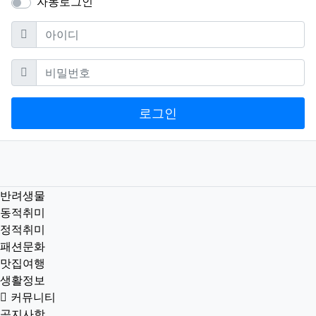
자동로그인
필수
아이디
필수
비밀번호
로그인
반려생물
동적취미
정적취미
패션문화
맛집여행
생활정보
커뮤니티
공지사항