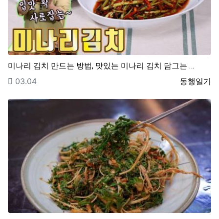
미나리 김치 만드는 방법, 맛있는 미나리 김치 담그는 …
등록일
등록자
03.04
동행일기