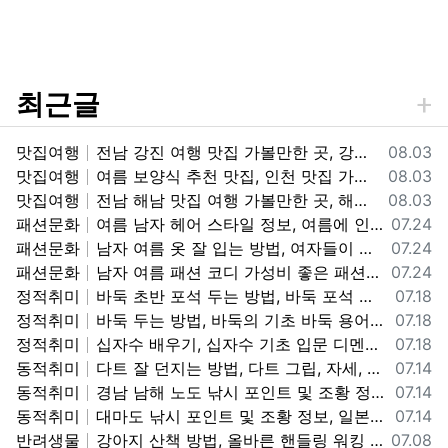
최근글
등록일
맛집여행
전남 강진 여행 맛집 가볼만한 곳, 강진 흑염소 맛집 갈만한 곳 추천 정보
08.03
등록일
맛집여행
여름 보양식 추천 맛집, 인천 맛집 가볼만한 곳, 인천 민어회 맛집 "화선횟집" 갈만한곳 추천 정보
08.03
등록일
맛집여행
전남 해남 맛집 여행 가볼만한 곳, 해남읍(소고기, 애호박찌개, 돈까스), 산이면-내장탕, 땅끝-횟집, 우수영-소고기, 두륜산-닭코스요리, 대흥사-보리쌈밥, 고구마빵 맛집 갈만한곳 정보
08.03
등록일
패션문화
여름 남자 헤어 스타일 정보, 여름에 인기 있는 남자 헤어 컬러, 스타일 정보
07.24
등록일
패션문화
남자 여름 옷 잘 입는 방법, 여자들이 좋아 하는 남자 여름 패션 코디 정보, 남자 여름 코디 패션 스타일 정보
07.24
등록일
패션문화
남자 여름 패션 코디 가성비 좋은 패션 브랜드, 코디 정보, 남자 여름옷 예쁘고 멋지게 입는 코디 및 브랜드 가격 정보
07.24
등록일
정적취미
바둑 초반 포석 두는 방법, 바둑 포석 정석 행마, 사활, 끝내기, 맥, 공격, 방어 기본 기초 정보, 바둑 잘 두는 기초 정보
07.18
등록일
정적취미
바둑 두는 방법, 바둑의 기초 바둑 용어 및 집 규칙 정보, 바둑 배우는 방법 정보
07.18
등록일
정적취미
십자수 배우기, 십자수 기초 입문 디멘션 도안보는 방법 정보
07.18
등록일
동적취미
다트 잘 던지는 방법, 다트 그립, 자세, 스로잉 방법, 다트 기본 자세 및 던지는 방법 정보
07.14
등록일
동적취미
경남 남해 노도 낚시 포인트 및 조황 정보, 노도 낚시 포인트, 채비, 미끼 조과 정보
07.14
등록일
동적취미
대마도 낚시 포인트 및 조황 정보, 일본 대마도 낚시 가볼만한 곳 정보
07.14
등록일
반려생물
강아지 산책 방법, 올바른 핸들링 워킹 방법, 어린 강아지 산책 교육 방법 정보
07.08