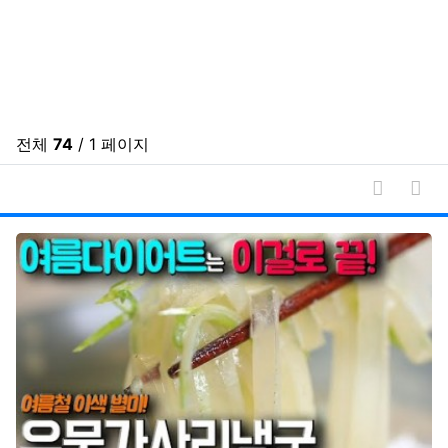
전체
74
/ 1 페이지
게시물 
게시