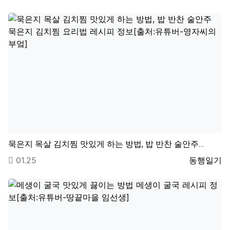
묵은지 목살 김치찜 맛있게 하는 방법, 밥 반찬 술안주…
등록일
등록자
01.25
동행일기