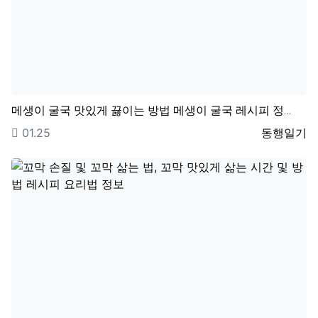
메생이 굴국 맛있게 끓이는 방법 메생이 굴국 레시피 정…
등록일
등록자
01.25
동행일기