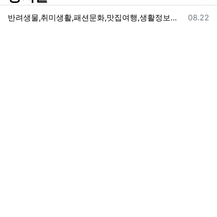
등록일
반려생물,취미생활,패션문화,맛집여행,생활정보를 제공하는 지구의동행일기 입니다.
08.22