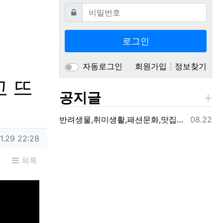
필수
비밀번호
로그인
자동로그인
회원가입
정보찾기
 뜨
공지글
등록일
반려생물,취미생활,패션문화,맛집여행,생활정보를 제공하는 지구의동행일기 입니다.
08.22
1.29 22:28
목록