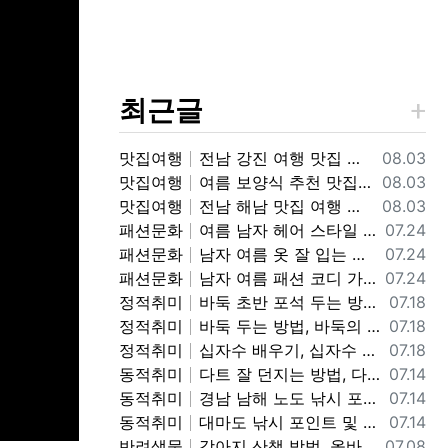
최근글
등록일
맛집여행
전남 강진 여행 맛집 가볼만한 곳, 강진 흑염소 맛집 갈만한 곳 추천 정보
08.03
등록일
맛집여행
여름 보양식 추천 맛집, 인천 맛집 가볼만한 곳, 인천 민어회 맛집 "화선횟집" 갈만한곳 추천 정보
08.03
등록일
맛집여행
전남 해남 맛집 여행 가볼만한 곳, 해남읍(소고기, 애호박찌개, 돈까스), 산이면-내장탕, 땅끝-횟집, 우수영-소고기, 두륜산-닭코스요리, 대흥사-보리쌈밥, 고구마빵 맛집 갈만한곳 정보
08.03
등록일
패션문화
여름 남자 헤어 스타일 정보, 여름에 인기 있는 남자 헤어 컬러, 스타일 정보
07.24
등록일
패션문화
남자 여름 옷 잘 입는 방법, 여자들이 좋아 하는 남자 여름 패션 코디 정보, 남자 여름 코디 패션 스타일 정보
07.24
등록일
패션문화
남자 여름 패션 코디 가성비 좋은 패션 브랜드, 코디 정보, 남자 여름옷 예쁘고 멋지게 입는 코디 및 브랜드 가격 정보
07.24
등록일
정적취미
바둑 초반 포석 두는 방법, 바둑 포석 정석 행마, 사활, 끝내기, 맥, 공격, 방어 기본 기초 정보, 바둑 잘 두는 기초 정보
07.18
등록일
정적취미
바둑 두는 방법, 바둑의 기초 바둑 용어 및 집 규칙 정보, 바둑 배우는 방법 정보
07.18
등록일
정적취미
십자수 배우기, 십자수 기초 입문 디멘션 도안보는 방법 정보
07.18
등록일
동적취미
다트 잘 던지는 방법, 다트 그립, 자세, 스로잉 방법, 다트 기본 자세 및 던지는 방법 정보
07.14
등록일
동적취미
경남 남해 노도 낚시 포인트 및 조황 정보, 노도 낚시 포인트, 채비, 미끼 조과 정보
07.14
등록일
동적취미
대마도 낚시 포인트 및 조황 정보, 일본 대마도 낚시 가볼만한 곳 정보
07.14
등록일
반려생물
강아지 산책 방법, 올바른 핸들링 워킹 방법, 어린 강아지 산책 교육 방법 정보
07.08