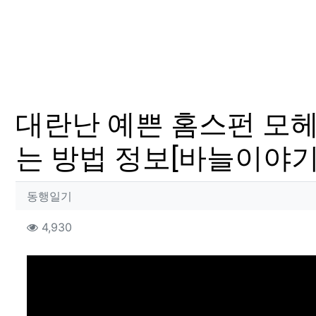
대란난 예쁜 홈스펀 모
는 방법 정보[바늘이야기
작성자 정보
작성
동행일기
컨텐츠 정보
조회
4,930
본문