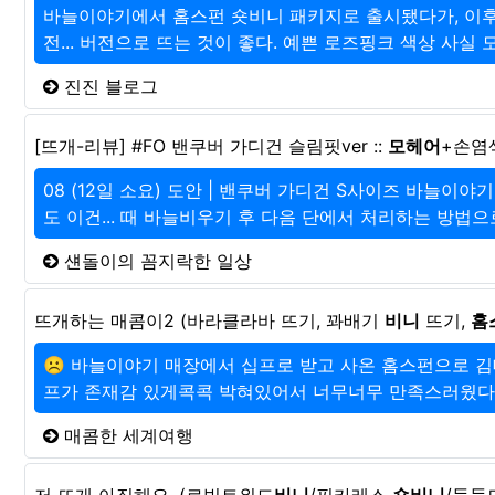
바늘이야기에서 홈스펀 숏비니 패키지로 출시됐다가, 이후 
전... 버전으로 뜨는 것이 좋다. 예쁜 로즈핑크 색상 사실 모
진진 블로그
[뜨개-리뷰] #FO 밴쿠버 가디건 슬림핏ver ::
모헤어
+손염색
08 (12일 소요) 도안 | 밴쿠버 가디건 S사이즈 바늘이야기
도 이건... 때 바늘비우기 후 다음 단에서 처리하는 방법으로
섄돌이의 꼼지락한 일상
뜨개하는 매콤이2 (바라클라바 뜨기, 꽈배기
비니
뜨기,
홈
☹️ 바늘이야기 매장에서 십프로 받고 사온 홈스펀으로 김
프가 존재감 있게콕콕 박혀있어서 너무너무 만족스러웠다 
매콤한 세계여행