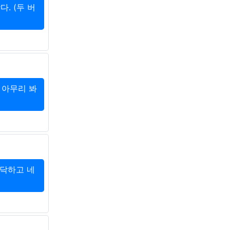
. (두 버
데 아무리 봐
폭닥하고 네