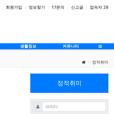
회원가입
정보찾기
1:1문의
신고글
접속자 28
생활정보
커뮤니티
정적취미
정적취미
필수
아이디