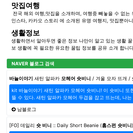
맛집여행
전국 해외 여행,맛집을 소개하며, 여행중 빼놓을 수 없는 
인스타, 카카오 스토리 에 소개된 유명 여행지, 맛집뿐아니
생활정보
생활하면서 알아두면 좋은 정보 나만이 알고 있는 생활 꿀
보 생활에 꼭 필요한 유요한 꿀팁 정보를 공유 소개 합니다
NAVER 블로그 검색
바늘이야기
새틴 알파카
모헤어 숏비니
/ 겨울 모자 뜨개 /
kit 바늘이야기 새틴 알파카 모헤어 숏비니! 이 숏비니 
뜰 수 있다. 새틴 알파카 모헤어 두겹을 잡고 뜨는데, 나는 
남블로그
[FO] 데일리
숏 비니
:: Daily Short Beanie (
홈스펀
숏비니