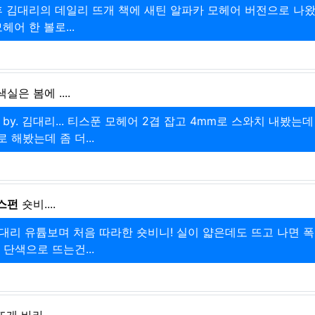
김대리의 데일리 뜨개 책에 새틴 알파카 모헤어 버전으로 나왔다
헤어 한 볼로...
실은 봄에 ....
 by. 김대리... 티스푼 모헤어 2겹 잡고 4mm로 스와치 내봤는
 해봤는데 좀 더...
스펀
숏비....
대리 유튭보며 처음 따라한 숏비니! 실이 얇은데도 뜨고 나면 
단색으로 뜨는건...