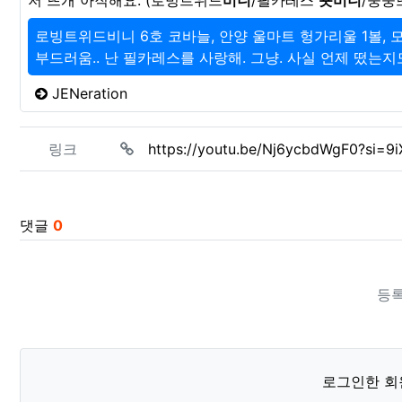
저 뜨개 아직해요. (로빙트위드
비니
/필카레스
숏비니
/둥둥뜨
로빙트위드비니 6호 코바늘, 안양 울마트 헝가리울 1볼, 모
부드러움.. 난 필카레스를 사랑해. 그냥. 사실 언제 떴는지도
JENeration
관련자료
링크
https://youtu.be/Nj6ycbdWgF0?si=9
댓글
0
등록
로그인한 회