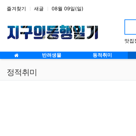
상단 네비
즐겨찾기
새글
08월 09일(일)
맛집
반려생물
동적취미
정적취미