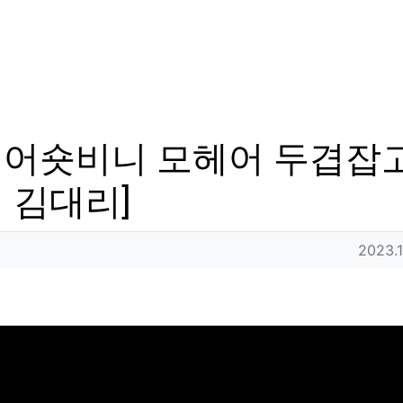
헤어숏비니 모헤어 두겹잡고
 김대리]
작성일
2023.1