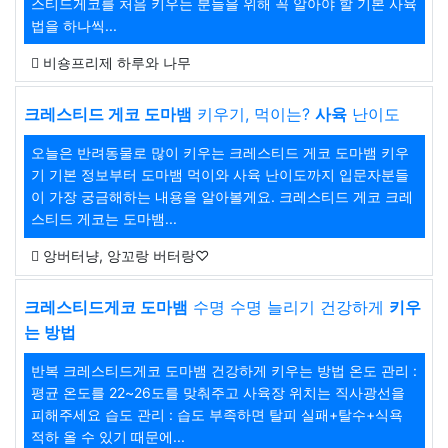
스티드게코를 처음 키우는 분들을 위해 꼭 알아야 할 기본 사육
법을 하나씩...
비숑프리제 하루와 나무
크레스티드 게코 도마뱀
키우기, 먹이는?
사육
난이도
오늘은 반려동물로 많이 키우는 크레스티드 게코 도마뱀 키우
기 기본 정보부터 도마뱀 먹이와 사육 난이도까지 입문자분들
이 가장 궁금해하는 내용을 알아볼게요. 크레스티드 게코 크레
스티드 게코는 도마뱀...
앙버터냥, 앙꼬랑 버터랑♡
크레스티드게코 도마뱀
수명 수명 늘리기 건강하게
키우
는 방법
반복 크레스티드게코 도마뱀 건강하게 키우는 방법 온도 관리 :
평균 온도를 22~26도를 맞춰주고 사육장 위치는 직사광선을
피해주세요 습도 관리 : 습도 부족하면 탈피 실패+탈수+식욕
적하 올 수 있기 때문에...