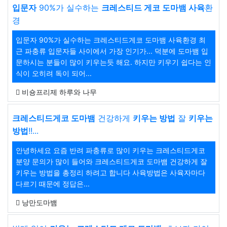
입문자
90%가 실수하는
크레스티드 게코 도마뱀 사육
환
경
입문자 90%가 실수하는 크레스티드게코 도마뱀 사육환경 최
근 파충류 입문자들 사이에서 가장 인기가... 덕분에 도마뱀 입
문하시는 분들이 많이 키우는듯 해요. 하지만 키우기 쉽다는 인
식이 오히려 독이 되어...
비숑프리제 하루와 나무
크레스티드게코 도마뱀
건강하게
키우는 방법
잘
키우는
방법
!!...
안녕하세요 요즘 반려 파충류로 많이 키우는 크레스티드게코
분양 문의가 많이 들어와 크레스티드게코 도마뱀 건강하게 잘
키우는 방법을 총정리 하려고 합니다 사육방법은 사육자마다
다르기 때문에 정답은...
낭만도마뱀