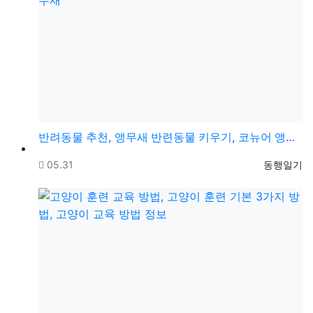
반려동물 추천, 앵무새 반련동물 키우기, 코뉴어 앵무새
등록일
등록자
05.31
동행일기