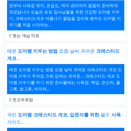
전부터 사육장 위치, 온습도, 먹이 관리까지 꼼꼼히 준비하게
되었답니다 오늘은 초보 집사님들을 위한 건강한 도마뱀 키우
기, 크레스티드게코 여름나기 꿀팁을 정리해 봤어요 도마뱀 키
우기를 처음 시작하는...
웃는 개님 미르
애완
도마뱀 키우는 방법
요즘 날씨 귀여운
크레스티드
게코
...
애완 도마뱀 키우는 방법 요즘 날씨 귀여운 크레스티드 게코 도
마뱀 키우기 주의점 즈희 집에는 귀여운... 크레스티드 게코 도
마뱀 키우기를 하기 위한 준비물에는 사육장, 백업, 은신처, 물
그릇, 밥그릇, 바닥재...
쪼꼬우유맘
국민
도마뱀
크레스티드 게코
,
입문자를 위한
필수
사육
가이드...