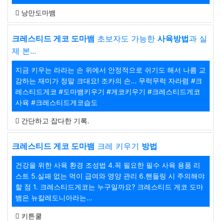
낭만도마뱀
크레스티드 게코 도마뱀
초보자도 가능한
사육방법
과 실
제 본...
지금 키우는 라라는 손 위에서 안정적으로 쉬기도 해서 나름 교
감하는 재미가 정말 크대요! 조카의 손... 무럭무럭 자라렴 #크
레스티드게코 #도마뱀키우기 #게코키우기 #크레스티드게코
사육 #크레스티드게코습도
간단하고 잡다한 기록.
크레스티드 게코 도마뱀
크레 키우기
방법
건강을 위한 사육 환경 조성법 4.꼭 필요한 필수 사육 용품 리
스트 5.실패 없는 먹이 급여와 영양 관리 6.핸들링 시 주의해야
할 점 1. 크레스티드게코는 누구일까요? 크레스티드 게코 도마
뱀은 뉴칼레도니아라는...
키튼쿨