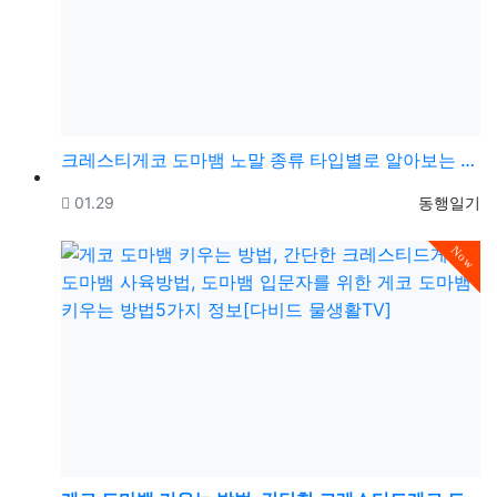
크레스티게코 도마뱀 노말 종류 타입별로 알아보는 방법 …
등록일
등록자
01.29
동행일기
Now