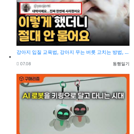
강아지 입질 교육법, 강아지 무는 버릇 고치는 방법, …
등록일
등록자
07.08
동행일기