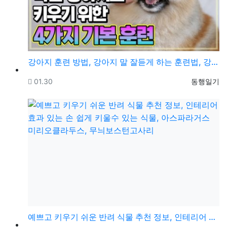
강아지 훈련 방법, 강아지 말 잘듣게 하는 훈련법, 강…
등록일
등록자
01.30
동행일기
예쁘고 키우기 쉬운 반려 식물 추천 정보, 인테리어 효…