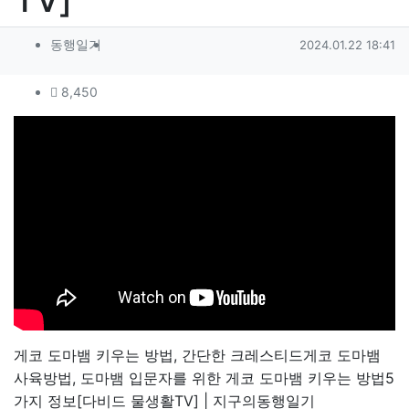
작성자 정보
작성
작성일
동행일기
2024.01.22 18:41
컨텐츠 정보
조회
8,450
본문
게코 도마뱀 키우는 방법, 간단한 크레스티드게코 도마뱀
사육방법, 도마뱀 입문자를 위한 게코 도마뱀 키우는 방법5
가지 정보[다비드 물생활TV] | 지구의동행일기