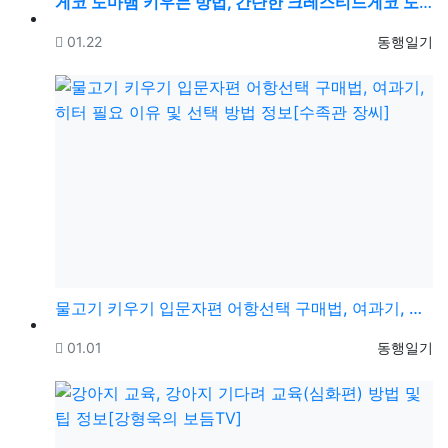
게코 도마뱀 키우는 방법, 간단한 크레스티드게코 도마뱀…
등록일
등록자
01.22
동행일기
물고기 키우기 입문자편 어항선택 구매법, 여과기, 히터…
등록일
등록자
01.01
동행일기