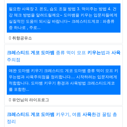
필요한 사육장 2. 온도, 습도 조절 방법 3. 먹이주는 방법 4. 건
강 체크 방법을 알려드릴께요~ 도마뱀을 키우는 입문자들에게
실질적인 도움이 되시길 바랍니다~ 크레스티드게코 : 파충류
중 하나로 , 주로...
취향공유소
크레스티드 게코 도마뱀
종류 먹이 모프
키우는
법과
사육
주의점
애완 도마뱀 키우기 크레스티드 게코 도마뱀 종류 먹이 모프 키
우는법과 사육주의점을 정리합니다.... 시작하려는 입문자에게
적합합니다. 도마뱀 키우기 환경과 사육방법 크레스티드게코
를 포함한...
유언님의 라이프로그
크레스티드 게코 도마뱀
키우기, 여름
사육
환경 꿀팁 총
정리