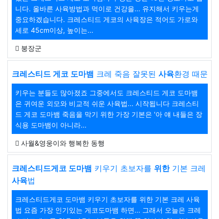
니다. 올바른 사육방법과 먹이로 건강을... 유지해서 키우는게
중요하겠습니다. 크레스티드 게코의 사육장은 적어도 가로와
세로 45cm이상, 높이는...
붕장군
크레스티드 게코 도마뱀
크레 죽음 잘못된
사육
환경 때문
키우는 분들도 많아졌죠 그중에서도 크레스티드 게코 도마뱀
은 귀여운 외모와 비교적 쉬운 사육법... 시작됩니다 크레스티
드 게코 도마뱀 죽음을 막기 위한 가장 기본은 '아 얘 내들은 장
식용 도마뱀이 아니라...
사월&영웅이와 행복한 동행
크레스티드게코 도마뱀
키우기 초보자를
위한
기본 크레
사육
법
크레스티드게코 도마뱀 키우기 초보자를 위한 기본 크레 사육
법 요즘 가장 인기있는 게코도마뱀 하면... 그래서 오늘은 크레