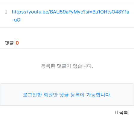
관련자료
https://youtu.be/BAU59aFyMyc?si=Bu1OHtsO48Y1a
-uO
댓글
0
등록된 댓글이 없습니다.
로그인한 회원만 댓글 등록이 가능합니다.
목록