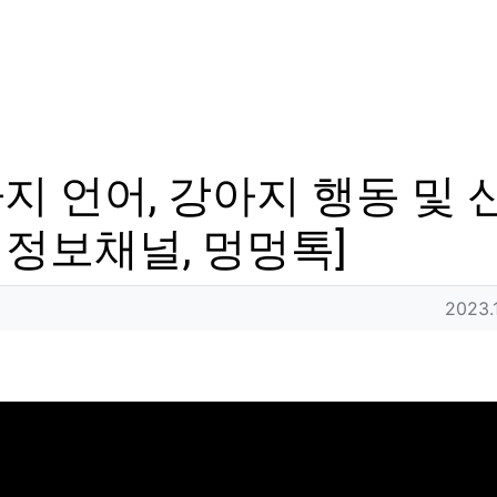
 언어, 강아지 행동 및 신
정보채널, 멍멍톡]
작성일
2023.