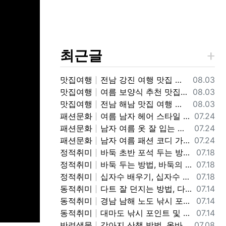
최근글
등록일
맛집여행
전남 강진 여행 맛집 가볼만한 곳, 강진 흑염소 맛집 갈만한 곳 추천 정보
08.03
등록일
맛집여행
여름 보양식 추천 맛집, 인천 맛집 가볼만한 곳, 인천 민어회 맛집 "화선횟집" 갈만한곳 추천 정보
08.03
등록일
맛집여행
전남 해남 맛집 여행 가볼만한 곳, 해남읍(소고기, 애호박찌개, 돈까스), 산이면-내장탕, 땅끝-횟집, 우수영-소고기, 두륜산-닭코스요리, 대흥사-보리쌈밥, 고구마빵 맛집 갈만한곳 정보
08.03
등록일
패션문화
여름 남자 헤어 스타일 정보, 여름에 인기 있는 남자 헤어 컬러, 스타일 정보
07.24
등록일
패션문화
남자 여름 옷 잘 입는 방법, 여자들이 좋아 하는 남자 여름 패션 코디 정보, 남자 여름 코디 패션 스타일 정보
07.24
등록일
패션문화
남자 여름 패션 코디 가성비 좋은 패션 브랜드, 코디 정보, 남자 여름옷 예쁘고 멋지게 입는 코디 및 브랜드 가격 정보
07.24
등록일
정적취미
바둑 초반 포석 두는 방법, 바둑 포석 정석 행마, 사활, 끝내기, 맥, 공격, 방어 기본 기초 정보, 바둑 잘 두는 기초 정보
07.18
등록일
정적취미
바둑 두는 방법, 바둑의 기초 바둑 용어 및 집 규칙 정보, 바둑 배우는 방법 정보
07.18
등록일
정적취미
십자수 배우기, 십자수 기초 입문 디멘션 도안보는 방법 정보
07.18
등록일
동적취미
다트 잘 던지는 방법, 다트 그립, 자세, 스로잉 방법, 다트 기본 자세 및 던지는 방법 정보
07.14
등록일
동적취미
경남 남해 노도 낚시 포인트 및 조황 정보, 노도 낚시 포인트, 채비, 미끼 조과 정보
07.14
등록일
동적취미
대마도 낚시 포인트 및 조황 정보, 일본 대마도 낚시 가볼만한 곳 정보
07.14
등록일
반려생물
강아지 산책 방법, 올바른 핸들링 워킹 방법, 어린 강아지 산책 교육 방법 정보
07.08