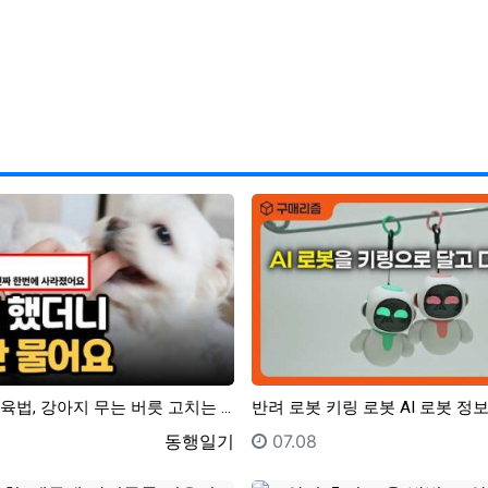
강아지 입질 교육법, 강아지 무는 버릇 고치는 방법, 깨무는 강아지 입질 멈추는 교육법 정보
등록자
등록일
동행일기
07.08