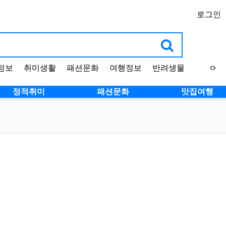
로그인
정보
취미생활
패션문화
여행정보
반려생물
정적취미
패션문화
맛집여행