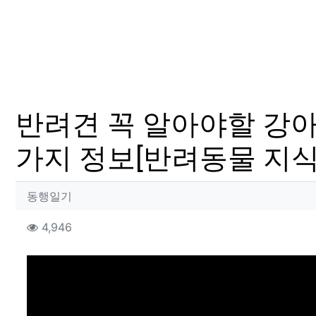
반려견 꼭 알아야할 강아지
가지 정보[반려동물 지식
작성자 정보
작성
동행일기
컨텐츠 정보
조회
4,946
본문