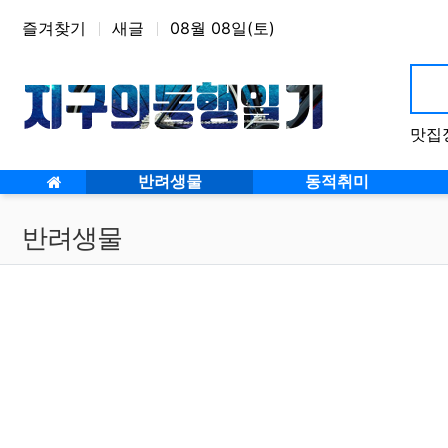
상단 네비
즐겨찾기
새글
08월 08일(토)
맛집
반려생물
동적취미
반려생물