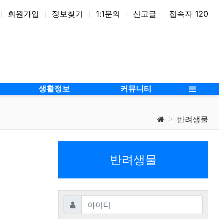
회원가입
정보찾기
1:1문의
신고글
접속자 120
생활정보
커뮤니티
반려생물
반려생물
필수
아이디