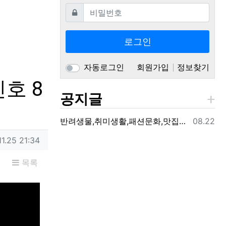
필수
비밀번호
로그인
자동로그인
회원가입
정보찾기
호 8
공지글
등록일
반려생물,취미생활,패션문화,맛집여행,생활정보를 제공하는 지구의동행일기 입니다.
08.22
11.25 21:34
목록