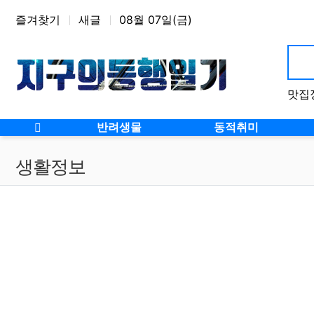
상단 네비
즐겨찾기
새글
08월 07일(금)
맛집
반려생물
동적취미
생활정보