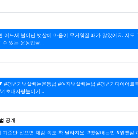
면 어느새 불어난 뱃살에 마음이 무거워질 때가 많았어요. 저도 
수 있는 운동법을...
요 " ▼ #갱년기뱃살빼는운동법 #여자뱃살빼는법 #갱년기다이어트
기초대사량높이기...
법
공개
이 기준만 잡으면 체감 속도 확 달라져요! #뱃살빼는법 #윗뱃살