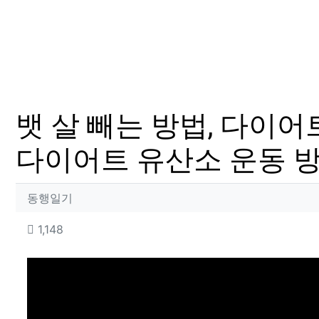
뱃 살 빼는 방법, 다이어
다이어트 유산소 운동 
작성자 정보
작성
동행일기
컨텐츠 정보
조회
1,148
본문