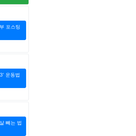
1부 포스팅
3' 운동법
살 빼는 법