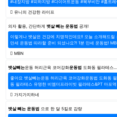
#내장지방 #피하지방 #다이어트운동 #복부비만 #홈트레
유니의 건강한 라이프
의자 활용, 간단하게
뱃살 빼는 운동법
공개!
이렇게나 뱃살은 건강에 치명적인데요!! 오늘 소개해드릴 
만세 운동법 따라할 준비 되셨나요?! 1분 만세 운동법! MBN 
MBN
뱃살빼는
운동 허리근육 코어강화
운동법
도화동 필라테스...
좋아요 뱃살빼는운동 허리근육 코어강화운동법 도화동 필
동 필라테스 유명한 비엠더프라이빗 필라테스&PT 마포역점에
가지가지하네
뱃살 빼는 운동법
으로 한 달 5킬로 감량