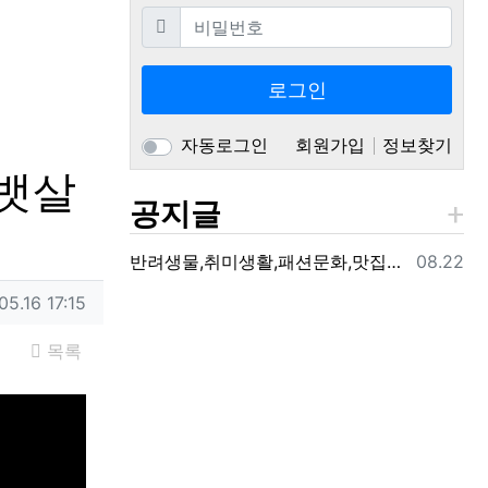
필수
비밀번호
로그인
자동로그인
회원가입
정보찾기
 뱃살
공지글
등록일
반려생물,취미생활,패션문화,맛집여행,생활정보를 제공하는 지구의동행일기 입니다.
08.22
일
05.16 17:15
목록