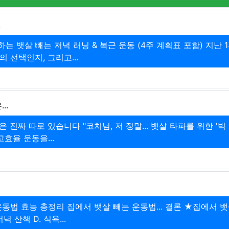
.
는 뱃살 빼는 저녁 러닝 & 복근 운동 (4주 계획표 포함) 지난 
의 선택인지, 그리고...
...
진짜 따로 있습니다 "코치님, 저 정말... 뱃살 타파를 위한 '빅 
효율 운동을...
동법 효능 총정리 집에서 뱃살 빼는 운동법... 결론 ★집에서 뱃
 산책 D. 식욕...