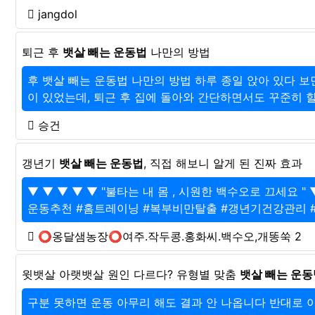
jangdol
퇴근 후
뱃살 빼는 운동법
나만의 방법
후 뱃살 빼는 운동법 나만의 방법 하루 종일 앉아 있다 보
이 있었는데, 퇴근 후 집에 돌아와 간단하면서도 꾸준히 할 
승건
갱년기
뱃살 빼는 운동법
, 직접 해보니 알게 된 진짜 효과
▼ ▼ ▼ ▼ ▼ "불타는 내 몸 , 시원한 백수오로 끄세
운동추천 #홈트레이닝 #복부비만탈출 #갱년기건강관리 #
⭕옹달샘농장⭕여주.작두콩.홍화씨.백수오,개똥쑥 2
윗뱃살 아랫뱃살 원인 다르다? 유형별 맞춤
뱃살 빼는 운동
구분 못하면 운동 아무리 해도 결과 안 나옵니다 반대로 