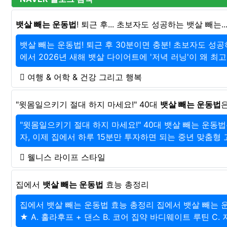
뱃살 빼는 운동법
! 퇴근 후... 초보자도 성공하는 뱃살 빼는..
뱃살 빼는 운동법! 퇴근 후 30분이면 충분! 초보자도 성공하
에서 2026년 새해 뱃살 다이어트에 '저녁 러닝'이 왜 최고
여행 & 어학 & 건강 그리고 행복
"윗몸일으키기 절대 하지 마세요!" 40대
뱃살 빼는 운동법
은
"윗몸일으키기 절대 하지 마세요!" 40대 뱃살 빼는 운동법은 
자, 이제 집에서 하루 15분만 투자하면 되는 중년 맞춤형 고
웰니스 라이프 스타일
집에서
뱃살 빼는 운동법
효능 총정리
집에서 뱃살 빼는 운동법 효능 총정리 집에서 뱃살 빼는 운
★ A. 훌라후프 + 댄스 B. 코어 집약 바디웨이트 루틴 C. 저녁