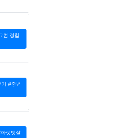
그런 경험
후기 #중년
 #아랫뱃살