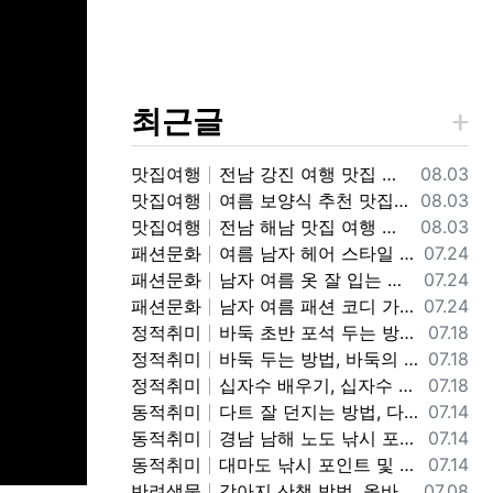
최근글
등록일
맛집여행
전남 강진 여행 맛집 가볼만한 곳, 강진 흑염소 맛집 갈만한 곳 추천 정보
08.03
등록일
맛집여행
여름 보양식 추천 맛집, 인천 맛집 가볼만한 곳, 인천 민어회 맛집 "화선횟집" 갈만한곳 추천 정보
08.03
등록일
맛집여행
전남 해남 맛집 여행 가볼만한 곳, 해남읍(소고기, 애호박찌개, 돈까스), 산이면-내장탕, 땅끝-횟집, 우수영-소고기, 두륜산-닭코스요리, 대흥사-보리쌈밥, 고구마빵 맛집 갈만한곳 정보
08.03
등록일
패션문화
여름 남자 헤어 스타일 정보, 여름에 인기 있는 남자 헤어 컬러, 스타일 정보
07.24
등록일
패션문화
남자 여름 옷 잘 입는 방법, 여자들이 좋아 하는 남자 여름 패션 코디 정보, 남자 여름 코디 패션 스타일 정보
07.24
등록일
패션문화
남자 여름 패션 코디 가성비 좋은 패션 브랜드, 코디 정보, 남자 여름옷 예쁘고 멋지게 입는 코디 및 브랜드 가격 정보
07.24
등록일
정적취미
바둑 초반 포석 두는 방법, 바둑 포석 정석 행마, 사활, 끝내기, 맥, 공격, 방어 기본 기초 정보, 바둑 잘 두는 기초 정보
07.18
등록일
정적취미
바둑 두는 방법, 바둑의 기초 바둑 용어 및 집 규칙 정보, 바둑 배우는 방법 정보
07.18
등록일
정적취미
십자수 배우기, 십자수 기초 입문 디멘션 도안보는 방법 정보
07.18
등록일
동적취미
다트 잘 던지는 방법, 다트 그립, 자세, 스로잉 방법, 다트 기본 자세 및 던지는 방법 정보
07.14
등록일
동적취미
경남 남해 노도 낚시 포인트 및 조황 정보, 노도 낚시 포인트, 채비, 미끼 조과 정보
07.14
등록일
동적취미
대마도 낚시 포인트 및 조황 정보, 일본 대마도 낚시 가볼만한 곳 정보
07.14
등록일
반려생물
강아지 산책 방법, 올바른 핸들링 워킹 방법, 어린 강아지 산책 교육 방법 정보
07.08