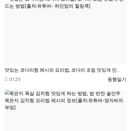
맛있는 코다리찜 레시피 요리법, 코다리 조림 맛있게 만…
등록일
등록자
01.25
동행일기