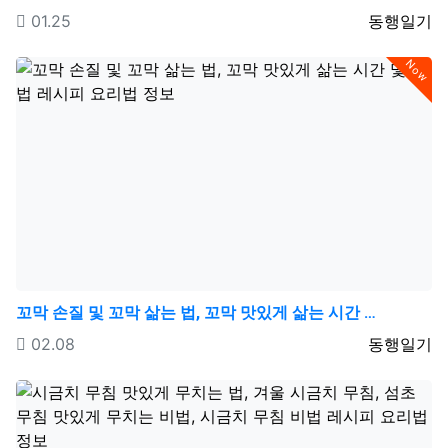
등록일
등록자
01.25
동행일기
Now
꼬막 손질 및 꼬막 삶는 법, 꼬막 맛있게 삶는 시간 …
등록일
등록자
02.08
동행일기