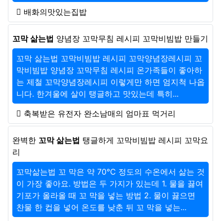
배화의맛있는집밥
꼬막 삶는법
양념장 꼬막무침 레시피 꼬막비빔밥 만들기
꼬막 삶는법 꼬막비빔밥 레시피 꼬막양념장레시피 꼬
막비빔밥 양념장 꼬막무침 레시피 온가족들이 좋아하
는 제철 꼬막양념장레시피 이렇게만 하면 엄지척 나옵
니다. 한겨울에 살이 탱글하고 맛있는데 특히...
축복받은 유전자 완소남매의 엄마표 먹거리
완벽한
꼬막 삶는법
탱글하게 꼬막비빔밥 레시피 꼬막요
리
꼬막삶는법 꼬 막은 약 70℃ 정도의 수온에서 삶는 것
이 가장 좋아요. 방법은 두 가지가 있는데 1. 물을 끓여
기포가 올라올 때 꼬 막을 넣는 방법 2. 물이 끓으면
찬물 한 컵을 넣어 온도를 낮춘 뒤 꼬 막을 넣는...