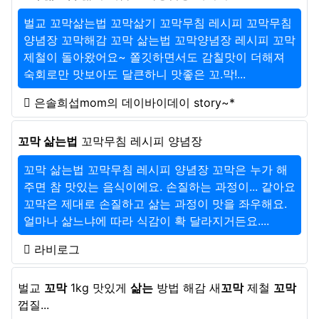
벌교 꼬막삶는법 꼬막삶기 꼬막무침 레시피 꼬막무침
양념장 꼬막해감 꼬막 삶는법 꼬막양념장 레시피 꼬막
제철이 돌아왔어요~ 쫄깃하면서도 감칠맛이 더해져
숙회로만 맛보아도 달큰하니 맛좋은 꼬.막!...
은솔희섭mom의 데이바이데이 story~*
꼬막 삶는법
꼬막무침 레시피 양념장
꼬막 삶는법 꼬막무침 레시피 양념장 꼬막은 누가 해
주면 참 맛있는 음식이에요. 손질하는 과정이... 같아요
꼬막은 제대로 손질하고 삶는 과정이 맛을 좌우해요.
얼마나 삶느냐에 따라 식감이 확 달라지거든요....
라비로그
벌교
꼬막
1kg 맛있게
삶는
방법 해감 새
꼬막
제철
꼬막
껍질...