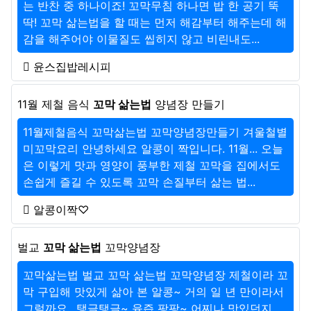
는 반찬 중 하나이죠! 꼬막무침 하나면 밥 한 공기 뚝
딱! 꼬막 삶는법을 할 때는 먼저 해감부터 해주는데 해
감을 해주어야 이물질도 씹히지 않고 비린내도...
윤스집밥레시피
11월 제철 음식
꼬막 삶는법
양념장 만들기
11월제철음식 꼬막삶는법 꼬막양념장만들기 겨울철별
미꼬막요리 안녕하세요 알콩이 짝입니다. 11월... 오늘
은 이렇게 맛과 영양이 풍부한 제철 꼬막을 집에서도
손쉽게 즐길 수 있도록 꼬막 손질부터 삶는 법...
알콩이짝♡
벌교
꼬막 삶는법
꼬막양념장
꼬막삶는법 벌교 꼬막 삶는법 꼬막양념장 제철이라 꼬
막 구입해 맛있게 삶아 본 알콩~ 거의 일 년 만이라서
그럴까요.. 탱글탱글~ 육즙 팡팡~ 어찌나 맛있던지..