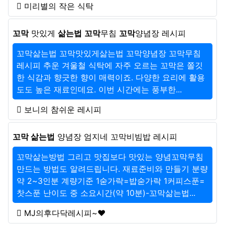
미리별의 작은 식탁
꼬막
맛있게
삶는법
꼬막
무침
꼬막
양념장 레시피
꼬막삶는법 꼬막맛있게삶는법 꼬막양념장 꼬막무침
레시피 추운 겨울철 식탁에 자주 오르는 꼬막은 쫄깃
한 식감과 향긋한 향이 매력이죠. 다양한 요리에 활용
도도 높은 재료인데요. 이번 시간에는 풍부한...
보니의 참쉬운 레시피
꼬막 삶는법
양념장 엄지네 꼬막비빔밥 레시피
꼬막삶는방법 그리고 맛집보다 맛있는 양념꼬막무침
만드는 방법도 알려드립니다. 재료준비와 만들기 분량
약 2~3인분 계량기준 1숟가락=밥숟가락 1커피스푼=
찻스푼 난이도 중 소요시간(약 10분)-꼬막삶는법...
MJ의후다닥레시피~♥