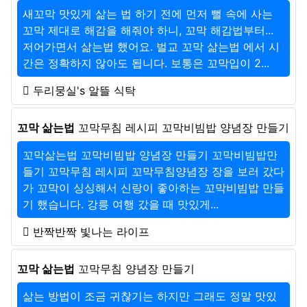
새꼬막 맛있게 삶는 법 하기 전에 먼저 뻘 속에 사는
꼬막 제대로 해감을 해줘야 하니, 꼬막 해감법부터...
저어가면서 삶는법 했어요. 벌교 꼬막 삶는법 에서 시
간은 정확하지 않아도 됩니다. 보통은 꼬막입이 2...
두리뭉실's 알뜰 식탁
꼬막 삶는법
꼬막무침 레시피 꼬막비빔밥 양념장 만들기
꼬막삶는법 꼬막비빔밥 양념장 만들기 꼬막비빔밥만
들기 꼬막무침 레시피 꼬막무침양념장 장을 보러 갔다
가 꼬막이 싱싱해서 신랑이 좋아하는 꼬막비빔밥 만들
기 했습니다. 강릉 여행 갔을 때 맛있게...
반짝반짝 빛나는 라이프
꼬막 삶는법
꼬막무침 양념장 만들기
삶는 방법이 조금 귀찮기는 하지만 그래도 정말 맛있