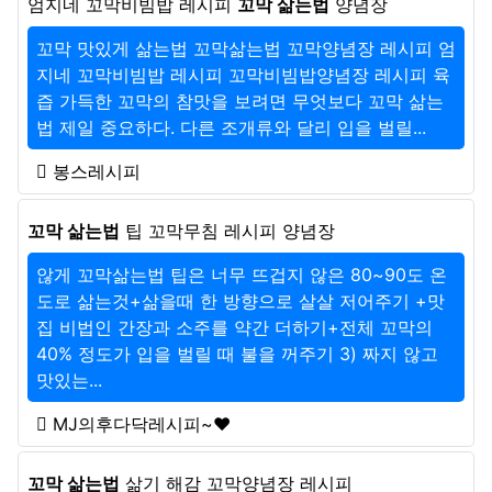
엄지네 꼬막비빔밥 레시피
꼬막 삶는법
양념장
꼬막 맛있게 삶는법 꼬막삶는법 꼬막양념장 레시피 엄
지네 꼬막비빔밥 레시피 꼬막비빔밥양념장 레시피 육
즙 가득한 꼬막의 참맛을 보려면 무엇보다 꼬막 삶는
법 제일 중요하다. 다른 조개류와 달리 입을 벌릴...
봉스레시피
꼬막 삶는법
팁 꼬막무침 레시피 양념장
않게 꼬막삶는법 팁은 너무 뜨겁지 않은 80~90도 온
도로 삶는것+삶을때 한 방향으로 살살 저어주기 +맛
집 비법인 간장과 소주를 약간 더하기+전체 꼬막의
40% 정도가 입을 벌릴 때 불을 꺼주기 3) 짜지 않고
맛있는...
MJ의후다닥레시피~♥
꼬막 삶는법
삶기 해감 꼬막양념장 레시피