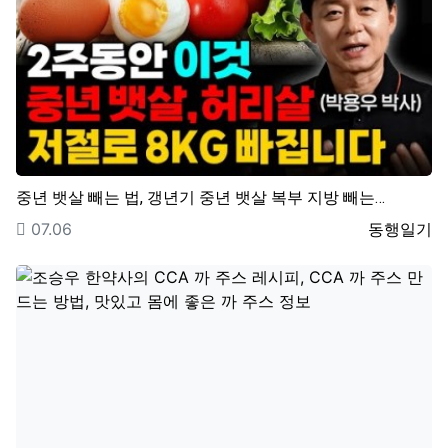
중년 뱃살 빼는 법, 갱년기 중년 뱃살 복부 지방 빼는…
등록일
등록자
07.06
동행일기