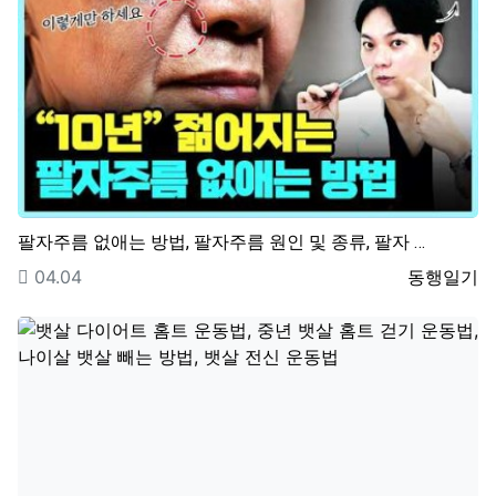
팔자주름 없애는 방법, 팔자주름 원인 및 종류, 팔자 …
등록일
등록자
04.04
동행일기