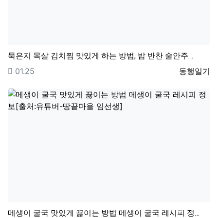
묵은지 목살 김치찜 맛있게 하는 방법, 밥 반찬 술안주…
등록일
등록자
01.25
동행일기
메생이 굴국 맛있게 끓이는 방법 메생이 굴국 레시피 정…