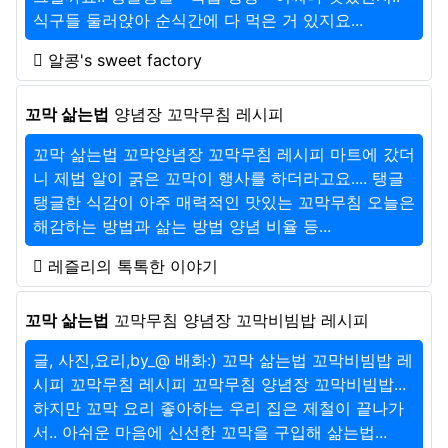
식구들 둘러앉아 순식간에 다 먹은 거 있지요...
알콩's sweet factory
꼬막 삶는법
양념장 꼬막무침 레시피
꼬막 삶는법 꼬막양념장 꼬막무침 레시피 마트에 갔더
니 제법 알이 굵은 꼬막이 행사를 하더라고요.... 탱글
탱글한 식감이 아주 매력적인 맛있는 꼬막무침 오늘은
해감하는 방법과 삶는 방법 양념 비율 등...
레즐리의 톡톡한 이야기
꼬막 삶는법
꼬막무침 양념장 꼬막비빔밥 레시피
글, 사진,요리,by_@ 배화:) 꼬막 삶는법 꼬막비빔밥 레
시피 꼬막무침 레시피 꼬막무침 양념장 꼬막비빔밥...
하지만 꼬막 요리 좋아하는 우리 집은 제철이 끝나가
서.. 아쉬운 마음에 신선한 꼬막을 구입해 삶는법...