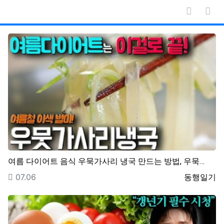
게시물 
게시
여름 다이어트 음식 우묵가사리 냉국 만드는 방법, 우묵…
등록일
등록자
07.06
동행일기