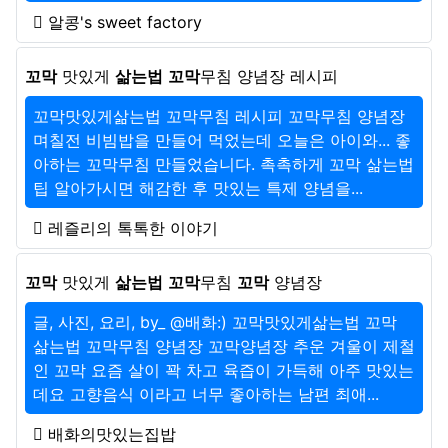
알콩's sweet factory
꼬막
맛있게
삶는법
꼬막
무침 양념장 레시피
꼬막맛있게삶는법 꼬막무침 레시피 꼬막무침 양념장
며칠전 비빔밥을 만들어 먹었는데 오늘은 아이와... 좋
아하는 꼬막무침 만들었습니다. 촉촉하게 꼬막 삶는법
팁 알아가시면 해감한 후 맛있는 특제 양념을...
레즐리의 톡톡한 이야기
꼬막
맛있게
삶는법
꼬막
무침
꼬막
양념장
글, 사진, 요리, by_ @배화:) 꼬막맛있게삶는법 꼬막
삶는법 꼬막무침 양념장 꼬막양념장 추운 겨울이 제철
인 꼬막 요즘 살이 꽉 차고 육즙이 가득해 아주 맛있는
데요 고향음식 이라고 너무 좋아하는 남편 최애...
배화의맛있는집밥