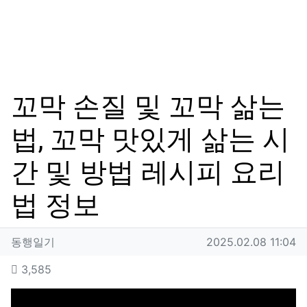
꼬막 손질 및 꼬막 삶는
법, 꼬막 맛있게 삶는 시
간 및 방법 레시피 요리
법 정보
작성자 정보
작성
작성일
동행일기
2025.02.08 11:04
컨텐츠 정보
조회
3,585
본문